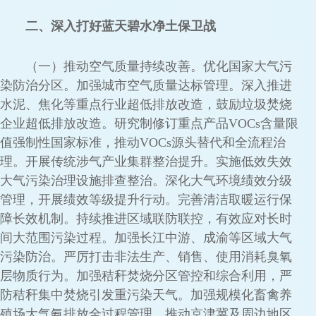
二、深入打好蓝天碧水净土保卫战
（一）推动空气质量持续改善。优化国家大气污
染防治分区。加强城市空气质量达标管理。深入推进
水泥、焦化等重点行业超低排放改造，鼓励垃圾焚烧
企业超低排放改造。研究制修订重点产品VOCs含量限
值强制性国家标准，推动VOCs源头替代和全流程治
理。开展传统涉气产业集群整治提升。实施低效失效
大气污染治理设施排查整治。深化大气环境绩效分级
管理，开展绩效等级提升行动。完善清洁取暖运行保
障长效机制。持续推进区域联防联控，有效应对长时
间大范围污染过程。加强长江中游、成渝等区域大气
污染防治。严厉打击非法生产、销售、使用消耗臭氧
层物质行为。加强秸秆焚烧分区管控和综合利用，严
防秸秆集中焚烧引发重污染天气。加强规模化畜禽养
殖场大气氨排放全过程管理，推动京津冀及周边地区