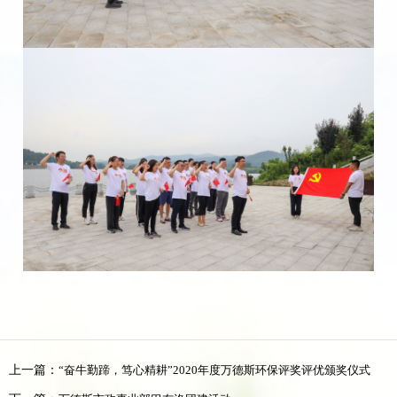
上一篇：
“奋牛勤蹄，笃心精耕”2020年度万德斯环保评奖评优颁奖仪式